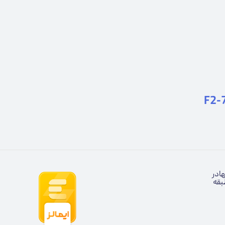
هادر
بقه