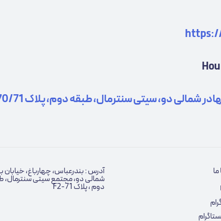
https:
ر شمالی دو، سیتی سنترمال، طبقه دوم، پلاک F2-70/71
ما
آدرس : بندرعباس، چهارباغ، خیابان ب
شمالی دو، مجتمع سیتی سنترمال، ط
دوم ، پلاک F2-71
رام
نستاگرام