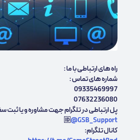
راه های ارتباطی با ما :
شماره های تماس :
09335469997
07632236080
پل ارتباطی در تلگرام جهت مشاوره و یا ثبت سف
🆔
@GSB_Support
کانال تلگرام: