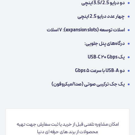
دو درایو 3.5/2.5 اینچی
چهار عدد درایو 2.5 اینچی
اسلات توسعه (expansion slots): ۷ اسلات
درگاه‌های پنل جلویی:
یک USB‑C ۲۰ Gbps
دو USB‑A با سرعت ۵ Gbps
یک جک ترکیبی صوتی (صدا/میکروفون)
امکان مشاوره تلفنی قبل از خرید یا ثبت سفارش جهت تهیه
محصولات از برند های حرفه ای دنیا