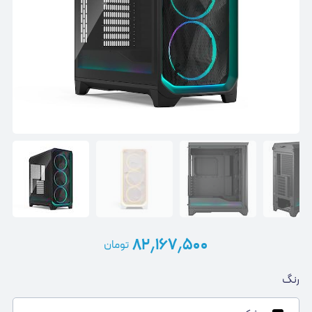
۸۲٫۱۶۷٫۵۰۰
تومان
رنگ