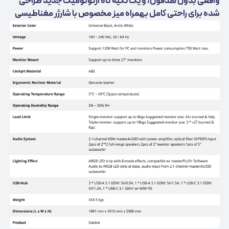
واقعی بدون هدفون، و یک تکیه گاه ارگونومیک جدید طراحی
شده برای راحتی کامل بهمراه میز مخصوص با شارژر مغناطیسی