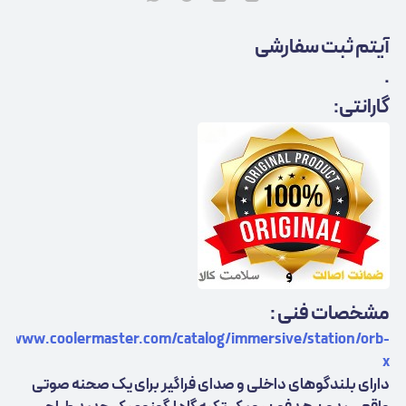
آیتم ثبت سفارشی
.
گارانتی:
مشخصات فنی :
//www.coolermaster.com/catalog/immersive/station/orb-
x
دارای بلندگوهای داخلی و صدای فراگیر برای یک صحنه صوتی