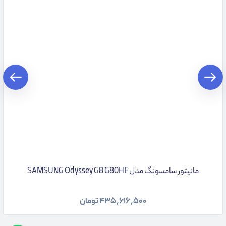
مانیتور سامسونگ مدل SAMSUNG Odyssey G8 G80HF
۴۳۵٫۶۱۶٫۵۰۰
تومان